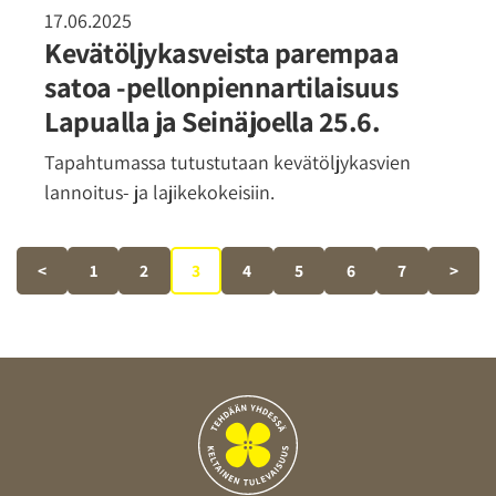
17.06.2025
Kevätöljykasveista parempaa
satoa -pellonpiennartilaisuus
Lapualla ja Seinäjoella 25.6.
Tapahtumassa tutustutaan kevätöljykasvien
lannoitus- ja lajikekokeisiin.
<
1
2
3
4
5
6
7
>