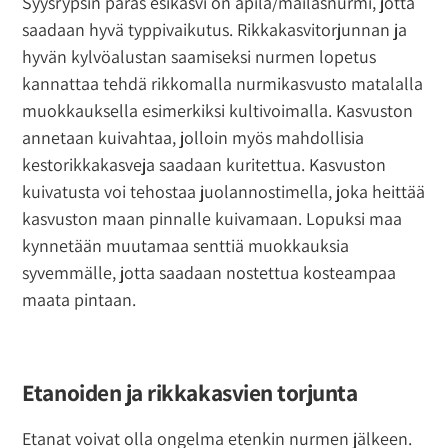
Syysrypsin paras esikasvi on apila/mailasnurmi, jotta
saadaan hyvä typpivaikutus. Rikkakasvitorjunnan ja
hyvän kylvöalustan saamiseksi nurmen lopetus
kannattaa tehdä rikkomalla nurmikasvusto matalalla
muokkauksella esimerkiksi kultivoimalla. Kasvuston
annetaan kuivahtaa, jolloin myös mahdollisia
kestorikkakasveja saadaan kuritettua. Kasvuston
kuivatusta voi tehostaa juolannostimella, joka heittää
kasvuston maan pinnalle kuivamaan. Lopuksi maa
kynnetään muutamaa senttiä muokkauksia
syvemmälle, jotta saadaan nostettua kosteampaa
maata pintaan.
Etanoiden ja rikkakasvien torjunta
Etanat voivat olla ongelma etenkin nurmen jälkeen.