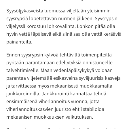
Syysöljykasveista luomussa viljellään yleisimmin
syysrypsiä lopetettavan nurmen jälkeen. Syysrypsin
viljelyssä korostuu lohkovalinta. Lohkon pitää olla
hyvin vettä läpäisevä eikä siinä saa olla vettä kerääviä
painanteita.
Ennen syysrypsin kylvöä tehtävillä toimenpiteillä
pyritään parantamaan edellytyksiä onnistuneelle
talvehtimiselle. Maan vedenläpäisykykyä voidaan
parantaa viljelemällä esikasveina syväjuurisia kasveja
ja tarvittaessa myös mekaanisesti muokkaamalla
jankkuroinnilla. Jankkurointi kannattaa tehdä
ensimmäisenä viherlannoitus vuonna, jotta
viherlannoituskasvien juuristo ehtii stabiloida
mekaanisen muokkauksen vaikutuksen.