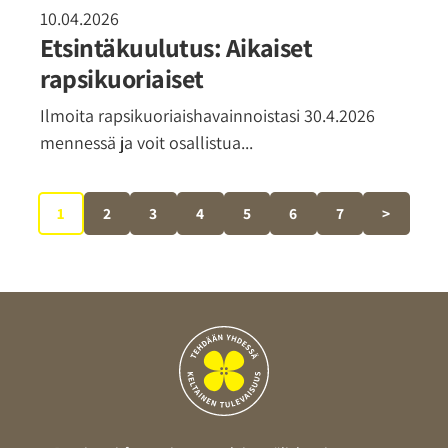
10.04.2026
Etsintäkuulutus: Aikaiset
rapsikuoriaiset
Ilmoita rapsikuoriaishavainnoistasi 30.4.2026
mennessä ja voit osallistua...
1
2
3
4
5
6
7
>