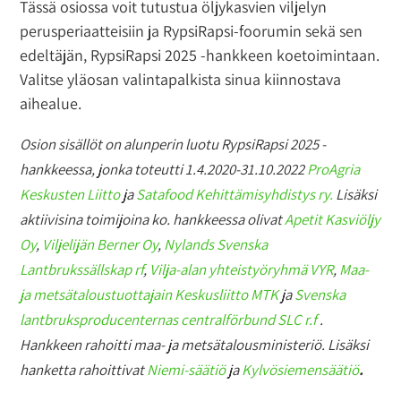
Tässä osiossa voit tutustua öljykasvien viljelyn
perusperiaatteisiin ja RypsiRapsi-foorumin sekä sen
edeltäjän, RypsiRapsi 2025 -hankkeen koetoimintaan.
Valitse yläosan valintapalkista sinua kiinnostava
aihealue.
Osion sisällöt on alunperin luotu RypsiRapsi 2025 -
hankkeessa, jonka toteutti 1.4.2020-31.10.2022
ProAgria
Keskusten Liitto
ja
Satafood Kehittämisyhdistys ry.
Lisäksi
aktiivisina toimijoina ko. hankkeessa olivat
Apetit Kasviöljy
Oy
,
Viljelijän Berner Oy
,
Nylands Svenska
Lantbrukssällskap rf
,
Vilja-alan yhteistyöryhmä VYR
,
Maa-
ja metsätaloustuottajain Keskusliitto MTK
ja
Svenska
lantbruksproducenternas centralförbund SLC r.f
.
Hankkeen rahoitti maa- ja metsätalousministeriö. Lisäksi
hanketta rahoittivat
Niemi-säätiö
ja
Kylvösiemensäätiö
.