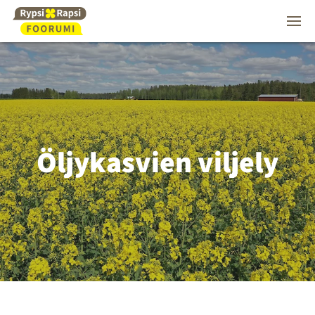
Öljykasvien viljely