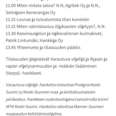
12.00 Miten mitata satoa? N.N, Agritek Oy ja N.N.,
Seinäjoen Konerangas Oy
12.15 Lounas ja tutustumista tilan koneisiin
13.15 Miten valmistautua öljykasvien viljelyyn?, N.N.
13.30 Kasvinsuojelun ja lajikevalinnan kulmakivet,
Patrik Lintumäki, Hankkija Oy
13.45 Yhteenveto ja tilaisuuden päätös
Tilaisuuden järjestävät Varautuva viljelijä ja Rypsin ja
rapsin viljelyvarmuuden ja -määrän lisääminen
(Varpsi) -hankkeet.
Varautuva viljelijä -hanketta toteuttaa ProAgria Keski-
Suomi ry/Keski-Suomen maa- ja kotitalousnaisten
piirikeskus. Hankkeen osatoteuttajana tuensiirrolla toimii
MTK Keski-Suomi. Hanketta rahoittaa Manner-Suomen
maaseudun kehittämisohjelma.