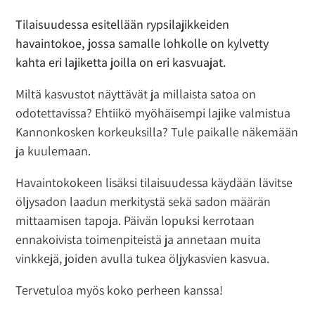
Tilaisuudessa esitellään rypsilajikkeiden
havaintokoe, jossa samalle lohkolle on kylvetty
kahta eri lajiketta joilla on eri kasvuajat.
Miltä kasvustot näyttävät ja millaista satoa on
odotettavissa? Ehtiikö myöhäisempi lajike valmistua
Kannonkosken korkeuksilla? Tule paikalle näkemään
ja kuulemaan.
Havaintokokeen lisäksi tilaisuudessa käydään lävitse
öljysadon laadun merkitystä sekä sadon määrän
mittaamisen tapoja. Päivän lopuksi kerrotaan
ennakoivista toimenpiteistä ja annetaan muita
vinkkejä, joiden avulla tukea öljykasvien kasvua.
Tervetuloa myös koko perheen kanssa!