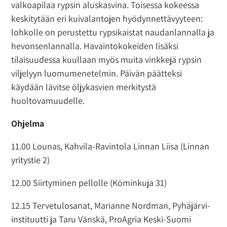
valkoapilaa rypsin aluskasvina. Toisessa kokeessa
keskitytään eri kuivalantojen hyödynnettävyyteen:
lohkolle on perustettu rypsikaistat naudanlannalla ja
hevonsenlannalla. Havaintokokeiden lisäksi
tilaisuudessa kuullaan myös muita vinkkejä rypsin
viljelyyn luomumenetelmin. Päivän päätteksi
käydään lävitse öljykasvien merkitystä
huoltovamuudelle.
Ohjelma
11.00 Lounas, Kahvila-Ravintola Linnan Liisa (Linnan
yritystie 2)
12.00 Siirtyminen pellolle (Köminkuja 31)
12.15 Tervetulosanat, Marianne Nordman, Pyhäjärvi-
instituutti ja Taru Vänskä, ProAgria Keski-Suomi