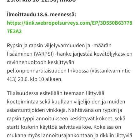
Îlmoittaudu 18.6. mennessä:
https://link.webropolsurveys.com/EP/3D550B63778
7E3A2
Rypsin ja rapsin viljelyvarmuuden ja -määrän
lisääminen (VARPSI) -hanke järjestää kevätöljykasvien
ravinnehuoltoon keskittyvän
pellonpiennartilaisuuden Inkoossa (Västankvarnintie
413) 23.6. klo 10 alkaen.
Tilaisuudessa esitellään teemaan liittyvää
koetoimintaa sekä kuullaan viljelijöiden ja muiden
asiantuntijoiden vinkkejä. Nähtävänä on rypsin ja
rapsin typpilannoitukseen keskittyvät kokeet, sekä
starttifosforin käyttöä selvittävä koe. Kokeissa on
mukana myös lannoitusajankohtaan ja rikkiin liittyviä