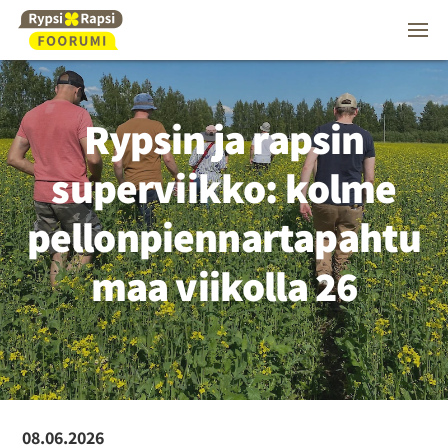
Rypsin ja rapsin
superviikko: kolme
pellonpiennartapahtu
maa viikolla 26
08.06.2026