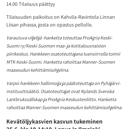
14.00 Tilaisuus päättyy
Tilaisuuden paikoitus on Kahvila-Ravintola Linnan
Liisan pihassa, josta on opastus pellolle.
Varautuva viljelijä -hanketta toteuttaa ProAgria Keski-
Suomi ry/Keski-Suomen maa- ja kotitalousnaisten
piirikeskus. Hankkeen osatoteuttajana tuensiirrolla toimii
MTK Keski-Suomi. Hanketta rahoittaa Manner-Suomen
maaseudun kehittämisohjelma.
Varpsi-hankkeen hallinnoija ja päätoteuttaja on Pyhäjärvi-
instituuttisäätiö. Osatoteuttajat ovat Nylands Svenska
Lantbrukssällskap ja ProAgria Keskustenliitto. Hanketta
rahoittaa Manner-Suomen maaseudun kehittämisohjelma.
Kevätöljykasvien kasvun tukeminen
25.6. klo 10-14:10, Lapua ja Ilmajoki