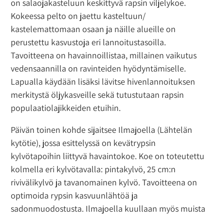
on salaojakasteluun keskittyvä rapsin viljelykoe.
Kokeessa pelto on jaettu kasteltuun/
kastelemattomaan osaan ja näille alueille on
perustettu kasvustoja eri lannoitustasoilla.
Tavoitteena on havainnoillistaa, millainen vaikutus
vedensaannilla on ravinteiden hyödyntämiselle.
Lapualla käydään lisäksi lävitse hivenlannoituksen
merkitystä öljykasveille sekä tutustutaan rapsin
populaatiolajikkeiden etuihin.
Päivän toinen kohde sijaitsee Ilmajoella (Lähtelän
kytötie), jossa esittelyssä on kevätrypsin
kylvötapoihin liittyvä havaintokoe. Koe on toteutettu
kolmella eri kylvötavalla: pintakylvö, 25 cm:n
rivivälikylvö ja tavanomainen kylvö. Tavoitteena on
optimoida rypsin kasvuunlähtöä ja
sadonmuodostusta. Ilmajoella kuullaan myös muista