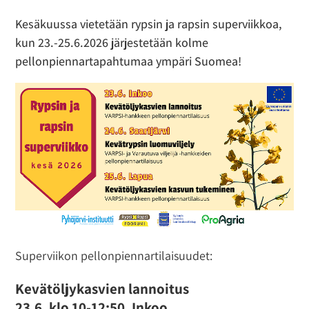
Kesäkuussa vietetään rypsin ja rapsin superviikkoa,
kun 23.-25.6.2026 järjestetään kolme
pellonpiennartapahtumaa ympäri Suomea!
Superviikon pellonpiennartilaisuudet:
Kevätöljykasvien lannoitus
23.6. klo 10-12:50, Inkoo