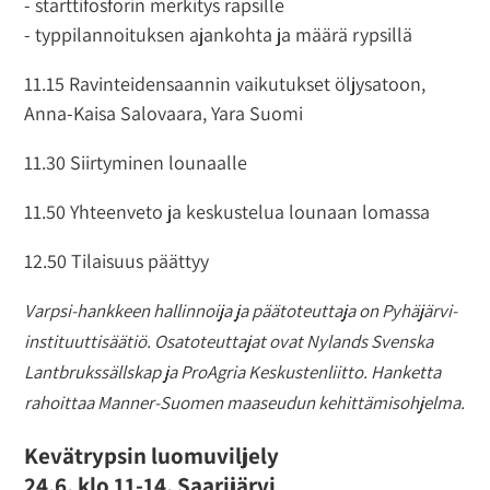
- starttifosforin merkitys rapsille
- typpilannoituksen ajankohta ja määrä rypsillä
11.15 Ravinteidensaannin vaikutukset öljysatoon,
Anna-Kaisa Salovaara, Yara Suomi
11.30 Siirtyminen lounaalle
11.50 Yhteenveto ja keskustelua lounaan lomassa
12.50 Tilaisuus päättyy
Varpsi-hankkeen hallinnoija ja päätoteuttaja on Pyhäjärvi-
instituuttisäätiö. Osatoteuttajat ovat Nylands Svenska
Lantbrukssällskap ja ProAgria Keskustenliitto. Hanketta
rahoittaa Manner-Suomen maaseudun kehittämisohjelma.
Kevätrypsin luomuviljely
24.6. klo 11-14, Saarijärvi