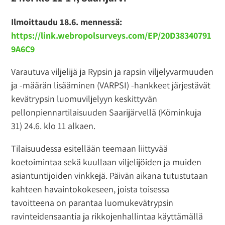
Ilmoittaudu 18.6. mennessä:
https://link.webropolsurveys.com/EP/20D38340791
9A6C9
Varautuva viljelijä ja Rypsin ja rapsin viljelyvarmuuden
ja -määrän lisääminen (VARPSI) -hankkeet järjestävät
kevätrypsin luomuviljelyyn keskittyvän
pellonpiennartilaisuuden Saarijärvellä (Köminkuja
31) 24.6. klo 11 alkaen.
Tilaisuudessa esitellään teemaan liittyvää
koetoimintaa sekä kuullaan viljelijöiden ja muiden
asiantuntijoiden vinkkejä. Päivän aikana tutustutaan
kahteen havaintokokeseen, joista toisessa
tavoitteena on parantaa luomukevätrypsin
ravinteidensaantia ja rikkojenhallintaa käyttämällä