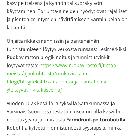
kasvipeitteisenä ja kynnön tai suorakylvön
käyttäminen. Torjunta-aineiden hyödyt ovat rajalliset
ja pienten esiintymien hävittämiseen varmin keino on
kitkentä.
Ohjeita rikkakananhirssin ja pantaheinän
tunnistamiseen löytyy verkosta runsaasti, esimerkiksi
Ruokaviraston blogikirjoitus ja tunnistusvinkit
löytyvät tästä:
https://www.ruokavirasto.fi/tietoa-
meista/ajankohtaista/ruokaviraston-
blogi/blogitekstit/kananhirssi-ja-pantaheina-
yleistyvat-rikkakasveina/
Vuoden 2023 kesällä ja syksyllä Satakunnassa ja
Varsinais-Suomessa testattiin useammalla kasvilla
robottikylvöä ja -harausta
Farmdroid-peltorobotilla
.
Robotilla kylvettiin onnistuneesti syysrapsia, minkä