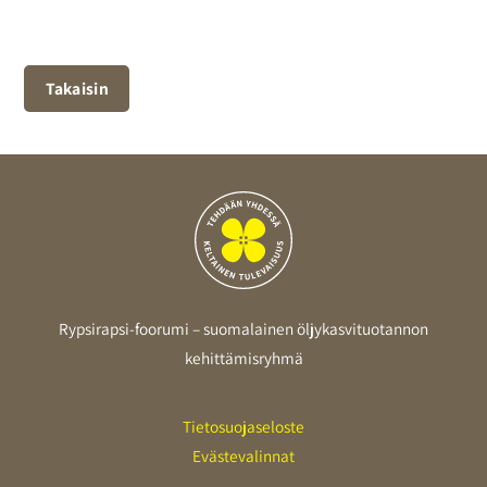
Takaisin
Rypsirapsi-foorumi – suomalainen öljykasvituotannon
kehittämisryhmä
Tietosuojaseloste
Evästevalinnat