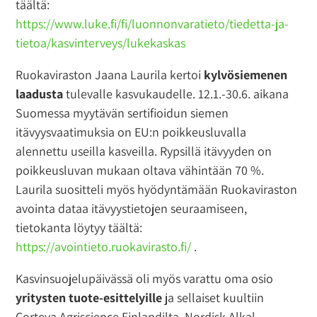
täältä:
https://www.luke.fi/fi/luonnonvaratieto/tiedetta-ja-
tietoa/kasvinterveys/lukekaskas
Ruokaviraston Jaana Laurila kertoi
kylvösiemenen
laadusta
tulevalle kasvukaudelle. 12.1.-30.6. aikana
Suomessa myytävän sertifioidun siemen
itävyysvaatimuksia on EU:n poikkeusluvalla
alennettu useilla kasveilla. Rypsillä itävyyden on
poikkeusluvan mukaan oltava vähintään 70 %.
Laurila suositteli myös hyödyntämään Ruokaviraston
avointa dataa itävyystietojen seuraamiseen,
tietokanta löytyy täältä:
https://avointieto.ruokavirasto.fi/
.
Kasvinsuojelupäivässä oli myös varattu oma osio
yritysten tuote-esittelyille
ja sellaiset kuultiin
Corteva Agriscience Finlandilta, Nordisk Alkal