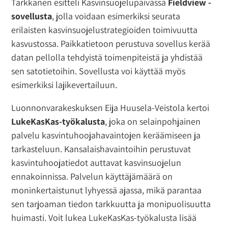
Tarkkanen esitteli Kasvinsuojelupäivässä
Fieldview -
sovellusta
, jolla voidaan esimerkiksi seurata
erilaisten kasvinsuojelustrategioiden toimivuutta
kasvustossa. Paikkatietoon perustuva sovellus kerää
datan pellolla tehdyistä toimenpiteistä ja yhdistää
sen satotietoihin. Sovellusta voi käyttää myös
esimerkiksi lajikevertailuun.
Luonnonvarakeskuksen Eija Huusela-Veistola kertoi
LukeKasKas-työkalusta
, joka on selainpohjainen
palvelu kasvintuhoojahavaintojen keräämiseen ja
tarkasteluun. Kansalaishavaintoihin perustuvat
kasvintuhoojatiedot auttavat kasvinsuojelun
ennakoinnissa. Palvelun käyttäjämäärä on
moninkertaistunut lyhyessä ajassa, mikä parantaa
sen tarjoaman tiedon tarkkuutta ja monipuolisuutta
huimasti. Voit lukea LukeKasKas-työkalusta lisää