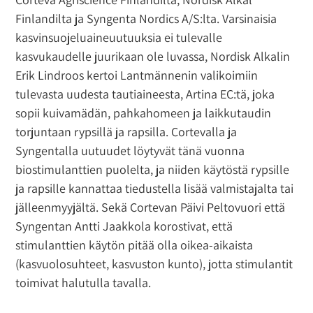
Finlandilta ja Syngenta Nordics A/S:lta. Varsinaisia
kasvinsuojeluaineuutuuksia ei tulevalle
kasvukaudelle juurikaan ole luvassa, Nordisk Alkalin
Erik Lindroos kertoi Lantmännenin valikoimiin
tulevasta uudesta tautiaineesta, Artina EC:tä, joka
sopii kuivamädän, pahkahomeen ja laikkutaudin
torjuntaan rypsillä ja rapsilla. Cortevalla ja
Syngentalla uutuudet löytyvät tänä vuonna
biostimulanttien puolelta, ja niiden käytöstä rypsille
ja rapsille kannattaa tiedustella lisää valmistajalta tai
jälleenmyyjältä. Sekä Cortevan Päivi Peltovuori että
Syngentan Antti Jaakkola korostivat, että
stimulanttien käytön pitää olla oikea-aikaista
(kasvuolosuhteet, kasvuston kunto), jotta stimulantit
toimivat halutulla tavalla.