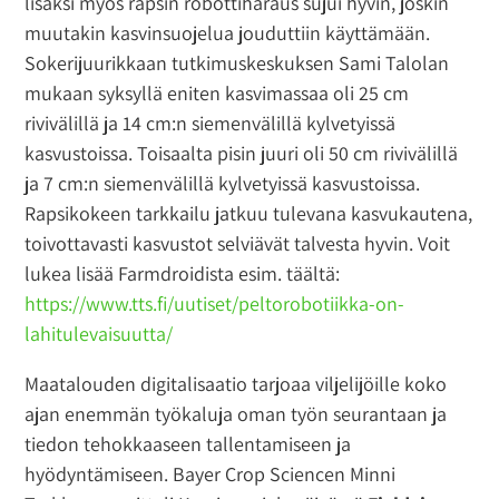
lisäksi myös rapsin robottiharaus sujui hyvin, joskin
muutakin kasvinsuojelua jouduttiin käyttämään.
Sokerijuurikkaan tutkimuskeskuksen Sami Talolan
mukaan syksyllä eniten kasvimassaa oli 25 cm
rivivälillä ja 14 cm:n siemenvälillä kylvetyissä
kasvustoissa. Toisaalta pisin juuri oli 50 cm rivivälillä
ja 7 cm:n siemenvälillä kylvetyissä kasvustoissa.
Rapsikokeen tarkkailu jatkuu tulevana kasvukautena,
toivottavasti kasvustot selviävät talvesta hyvin. Voit
lukea lisää Farmdroidista esim. täältä:
https://www.tts.fi/uutiset/peltorobotiikka-on-
lahitulevaisuutta/
Maatalouden digitalisaatio tarjoaa viljelijöille koko
ajan enemmän työkaluja oman työn seurantaan ja
tiedon tehokkaaseen tallentamiseen ja
hyödyntämiseen. Bayer Crop Sciencen Minni