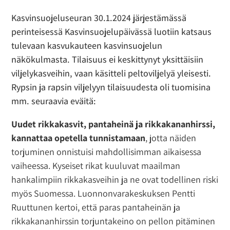
Kasvinsuojeluseuran 30.1.2024 järjestämässä
perinteisessä Kasvinsuojelupäivässä luotiin katsaus
tulevaan kasvukauteen kasvinsuojelun
näkökulmasta. Tilaisuus ei keskittynyt yksittäisiin
viljelykasveihin, vaan käsitteli peltoviljelyä yleisesti.
Rypsin ja rapsin viljelyyn tilaisuudesta oli tuomisina
mm. seuraavia eväitä:
Uudet rikkakasvit, pantaheinä ja rikkakananhirssi,
kannattaa opetella tunnistamaan
, jotta näiden
torjuminen onnistuisi mahdollisimman aikaisessa
vaiheessa. Kyseiset rikat kuuluvat maailman
hankalimpiin rikkakasveihin ja ne ovat todellinen riski
myös Suomessa. Luonnonvarakeskuksen Pentti
Ruuttunen kertoi, että paras pantaheinän ja
rikkakananhirssin torjuntakeino on pellon pitäminen